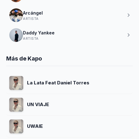
Arcángel
ARTISTA
Daddy Yankee
ARTISTA
Más de Kapo
La Lata Feat Daniel Torres
UN VIAJE
UWAIE