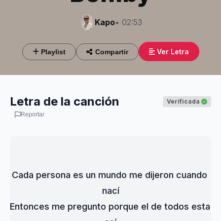
Kapo
• 02:53
Ver Letra
Playlist
Compartir
Letra de la canción
Verificada
Reportar
Cada persona es un mundo me dijeron cuando 
nací
Entonces me pregunto porque el de todos esta 