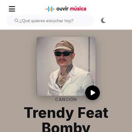
CANCIÓN
Trendy Feat
Bomby