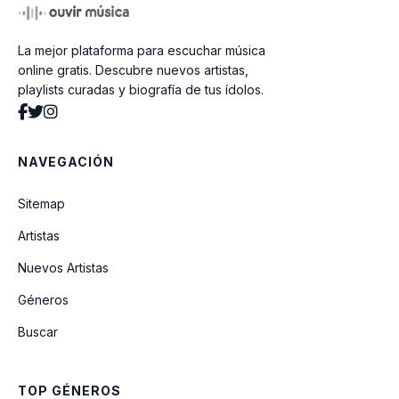
La mejor plataforma para escuchar música
Nocaut (version en español)
online gratis. Descubre nuevos artistas,
playlists curadas y biografía de tus ídolos.
Letal
NAVEGACIÓN
How It's Done (Sing-Along)
Sitemap
Artistas
What It Sounds Like
Nuevos Artistas
Géneros
Brilho
Buscar
Dorada (Golden - versión en español)
TOP GÉNEROS