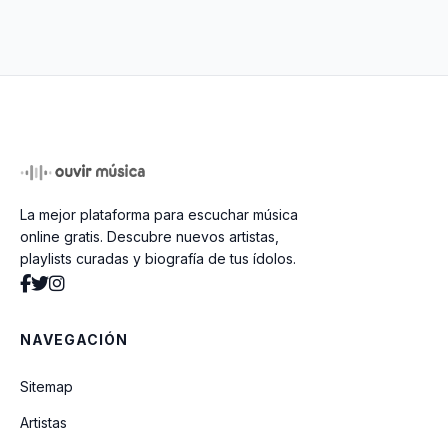
Se Te Nota
Ramo De Rosas
El Resentido
La mejor plataforma para escuchar música
Secretos Del Corazon
online gratis. Descubre nuevos artistas,
playlists curadas y biografía de tus ídolos.
Amor Eterno
NAVEGACIÓN
Mil Amores
Sitemap
Artistas
El Apagon