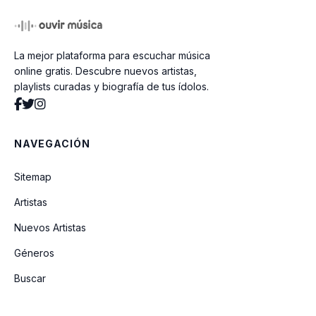
Pescador
La mejor plataforma para escuchar música
Soy Cobrador
online gratis. Descubre nuevos artistas,
playlists curadas y biografía de tus ídolos.
Mujer
NAVEGACIÓN
Soy Obrero
Sitemap
Artistas
No Te Dejare
Nuevos Artistas
Géneros
En El Campo
Buscar
Perdi Una Flor