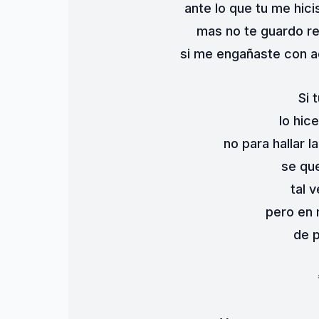
ante lo que tu me hic
mas no te guardo re
si me engañaste con aq
Si 
lo hic
no para hallar l
se qu
tal 
pero en 
de p