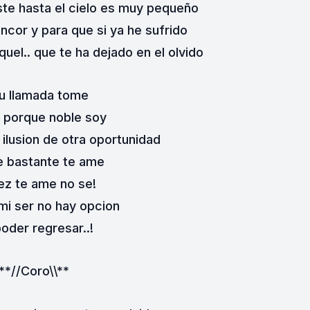
iste hasta el cielo es muy pequeño
ncor y para que si ya he sufrido
uel.. que te ha dejado en el olvido
tu llamada tome
e porque noble soy
a ilusion de otra oportunidad
e bastante te ame
vez te ame no se!
mi ser no hay opcion
oder regresar..!
**//Coro\\**