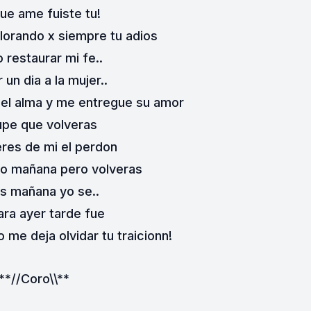
que ame fuiste tu!
llorando x siempre tu adios
 restaurar mi fe..
r un dia a la mujer..
el alma y me entregue su amor
upe que volveras
eres de mi el perdon
 o mañana pero volveras
es mañana yo se..
ara ayer tarde fue
 me deja olvidar tu traicionn!
**//Coro\\**