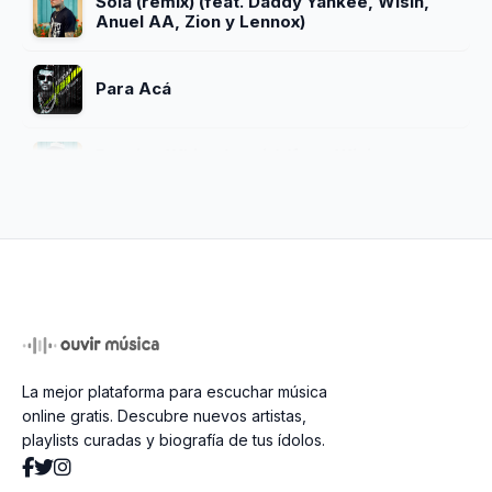
Sola (remix) (feat. Daddy Yankee, Wisin,
Anuel AA, Zion y Lennox)
Para Acá
Passion Whine (remix) (feat. Wisin y
Sean Paul)
Te Vas Conmigo
On My Way (feat. Alan Walker y Sabrina
Carpenter)
La mejor plataforma para escuchar música
Tentandome
online gratis. Descubre nuevos artistas,
playlists curadas y biografía de tus ídolos.
Cositas Raras