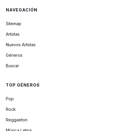
NAVEGACIÓN
CANAIMA (feat. Louis BPM y Sinfónica
Coral Kanaimö)
Sitemap
Maliante HP (Remix) (feat. Anuel AA,
Artistas
Noriel, Nio Garcia, Darkiel, Almighty
Benny Benni y Bryant Myers)
Nuevos Artistas
Géneros
Quedate
Buscar
Andan Por Ahí (feat. Ozuna, Bad Bunny,
Wisin, Arcangel, Zion, Cosculluela y
Ñengo Flow)
TOP GÉNEROS
Web Cam
Pop
Rock
Reggaeton
Música Latina