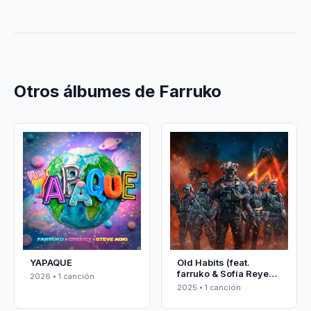
Otros álbumes de Farruko
YAPAQUE
Old Habits (feat.
farruko & Sofía Reyes)
2026 • 1 canción
[Main]
2025 • 1 canción