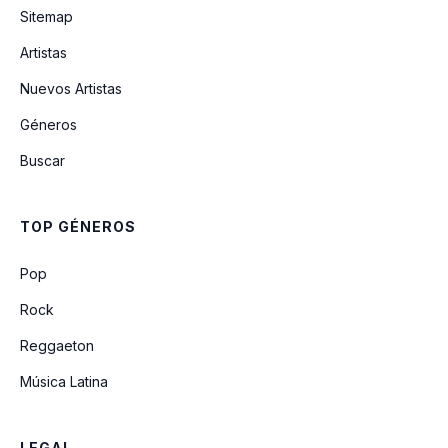
Sitemap
Artistas
Oficialmente (feat. Voz De Mando)
Nuevos Artistas
Géneros
No Soy Un Bobo
Buscar
Solo Cenizas
TOP GÉNEROS
No Que No Te Dolía
Pop
Rock
Reggaeton
Música Latina
LEGAL