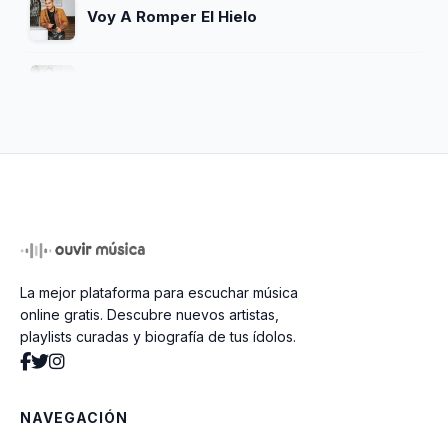
Voy A Romper El Hielo
Después de Haberme Tenido
Salí a Olvidarte
Ni Puta Idea
La mejor plataforma para escuchar música
Ésta Es Pa' Mi Viejo
online gratis. Descubre nuevos artistas,
playlists curadas y biografía de tus ídolos.
Sentido Común
NAVEGACIÓN
Me Extrañarás