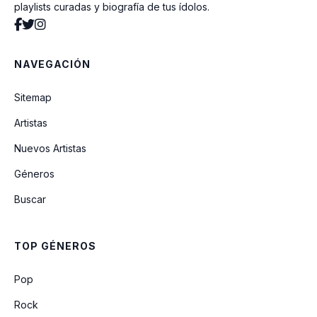
playlists curadas y biografía de tus ídolos.
Tumbas A Jardines
NAVEGACIÓN
Echo
Sitemap
Artistas
Gone
Nuevos Artistas
Géneros
Love Won't Give Up
Buscar
Our King Has Come
TOP GÉNEROS
Yahweh
Pop
Rock