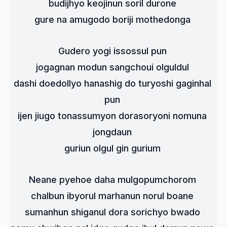
budijhyo keojinun soril durone 
gure na amugodo boriji mothedonga 
Gudero yogi issossul pun 
jogagnan modun sangchoui olguldul 
dashi doedollyo hanashig do turyoshi gaginhal 
pun 
ijen jiugo tonassumyon dorasoryoni nomuna 
jongdaun 
guriun olgul gin gurium 
Neane pyehoe daha mulgopumchorom 
chalbun ibyorul marhanun norul boane 
sumanhun shiganul dora sorichyo bwado 