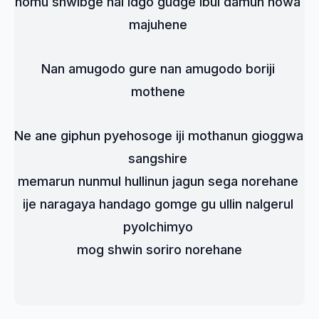
nomu shwibge nal idgo gudge ibul damun nowa 
majuhene 
Nan amugodo gure nan amugodo boriji 
mothene 
Ne ane giphun pyehosoge iji mothanun gioggwa 
sangshire 
memarun nunmul hullinun jagun sega norehane 
ije naragaya handago gomge gu ullin nalgerul 
pyolchimyo 
mog shwin soriro norehane