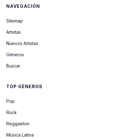
NAVEGACIÓN
Dame Tu Amor
Sitemap
Artistas
Lagrima De Amor
Nuevos Artistas
Géneros
Cruz Marcada
Buscar
Mala Mujer
TOP GÉNEROS
Cruz Marcado
Pop
Rock
Reggaeton
Música Latina