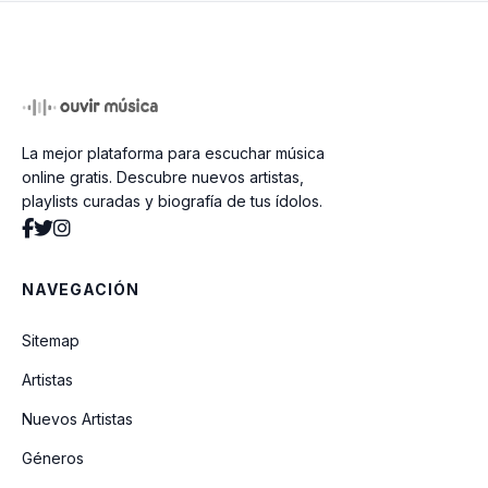
Velho Anjo
Primeira Vez
La mejor plataforma para escuchar música
Guarda Me A Vida Na Mao
online gratis. Descubre nuevos artistas,
playlists curadas y biografía de tus ídolos.
O Fado Da Procura
NAVEGACIÓN
Lavava No Rio Lavava
Sitemap
Artistas
Os Buzios
Nuevos Artistas
Géneros
Mapa Do Coracao