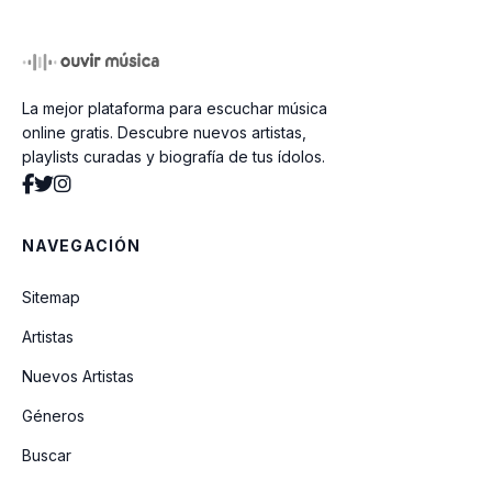
Antes De Ti
La mejor plataforma para escuchar música
El Precio De La Soledad
online gratis. Descubre nuevos artistas,
playlists curadas y biografía de tus ídolos.
Cuando Valgas La Pena (Version
Mariachi)
NAVEGACIÓN
Ave De Mal Aguero
Sitemap
Artistas
Autorizame
Nuevos Artistas
Contrato Con la Muerte (En Vivo) Ft El
Géneros
Fantasma
Buscar