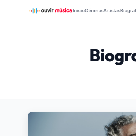
Inicio
Géneros
Artistas
Biogra
Biogr