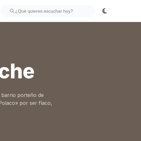
eche
 barrio porteño de
Polaco» por ser flaco,