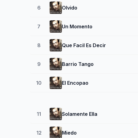
6
Olvido
7
Un Momento
8
Que Facil Es Decir
9
Barrio Tango
10
El Encopao
11
Solamente Ella
12
Miedo