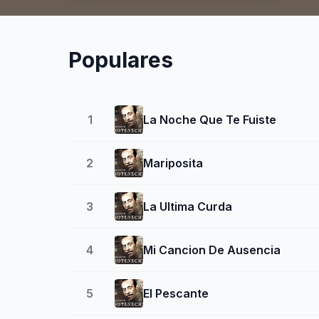
Populares
1
La Noche Que Te Fuiste
2
Mariposita
3
La Ultima Curda
4
Mi Cancion De Ausencia
5
El Pescante