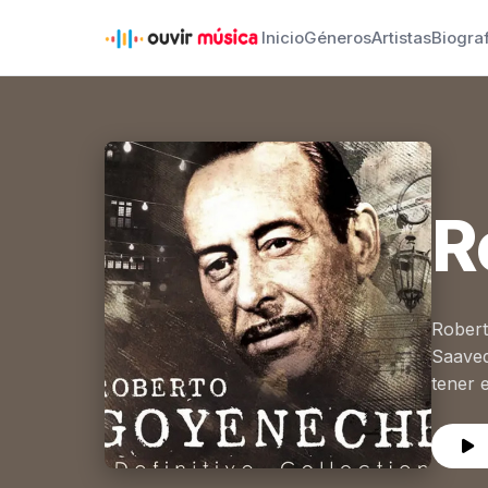
Inicio
Géneros
Artistas
Biogra
R
Robert
Saaved
tener e