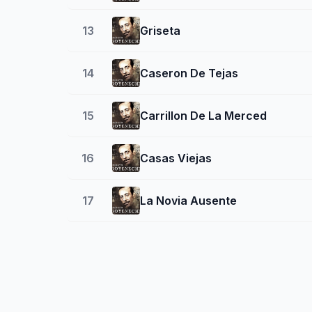
13
Griseta
14
Caseron De Tejas
15
Carrillon De La Merced
16
Casas Viejas
17
La Novia Ausente