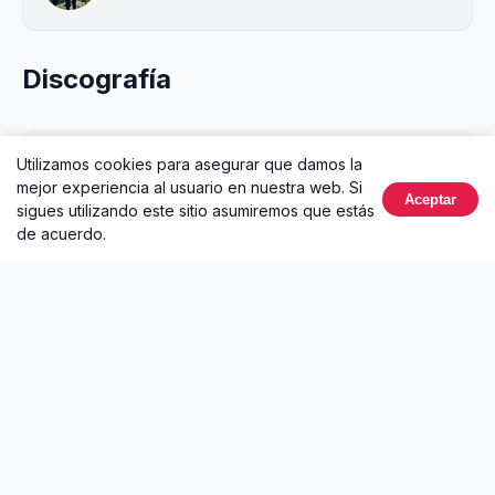
Discografía
Utilizamos cookies para asegurar que damos la
Éxitos de Morat
mejor experiencia al usuario en nuestra web. Si
2024 • Álbum
Aceptar
sigues utilizando este sitio asumiremos que estás
de acuerdo.
La mejor plataforma para escuchar música