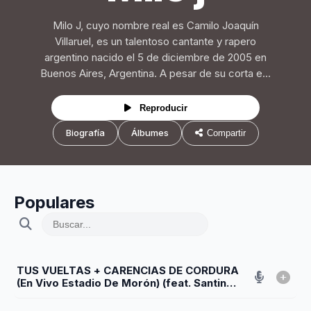
Milo J, cuyo nombre real es Camilo Joaquín
Villaruel, es un talentoso cantante y rapero
argentino nacido el 5 de diciembre de 2005 en
Buenos Aires, Argentina. A pesar de su corta e...
Reproducir
Biografía
Álbumes
Compartir
Populares
TUS VUELTAS + CARENCIAS DE CORDURA
(En Vivo Estadio De Morón) (feat. Santino
y Yami Safdie)