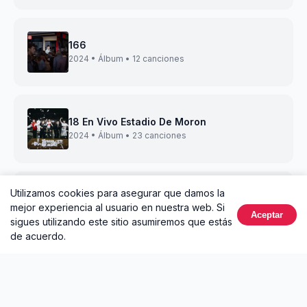
166
2024 • Álbum • 12 canciones
18 En Vivo Estadio De Moron
2024 • Álbum • 23 canciones
Utilizamos cookies para asegurar que damos la
511
mejor experiencia al usuario en nuestra web. Si
2023 • Álbum • 5 canciones
Aceptar
sigues utilizando este sitio asumiremos que estás
de acuerdo.
Rincon
2023 • Single • 1 canción