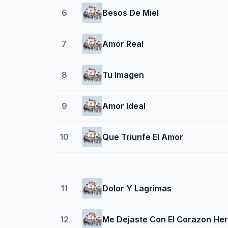
6
Besos De Miel
7
Amor Real
8
Tu Imagen
9
Amor Ideal
10
Que Triunfe El Amor
11
Dolor Y Lagrimas
12
Me Dejaste Con El Corazon Her