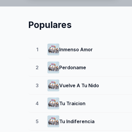
Populares
1
Inmenso Amor
2
Perdoname
3
Vuelve A Tu Nido
4
Tu Traicion
5
Tu Indiferencia