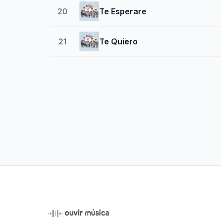
20
Te Esperare
21
Te Quiero