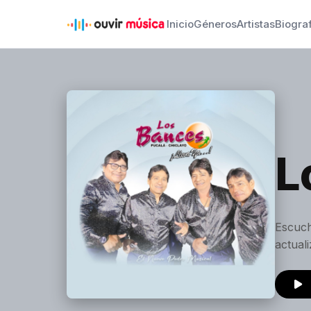
Inicio
Géneros
Artistas
Biogra
L
Escuch
actual