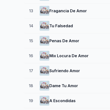
13
Fragancia De Amor
14
Tu Falsedad
15
Penas De Amor
16
Mix Locura De Amor
17
Sufriendo Amor
18
Dame Tu Amor
19
A Escondidas