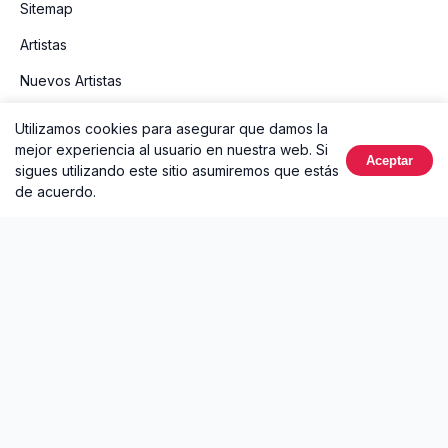
Sitemap
Artistas
Nuevos Artistas
Géneros
Utilizamos cookies para asegurar que damos la
mejor experiencia al usuario en nuestra web. Si
Buscar
Aceptar
sigues utilizando este sitio asumiremos que estás
de acuerdo.
TOP GÉNEROS
Pop
Rock
Reggaeton
Música Latina
LEGAL