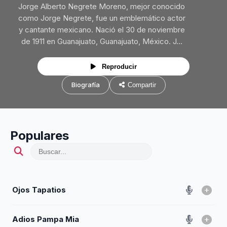
Jorge Alberto Negrete Moreno, mejor conocido
como Jorge Negrete, fue un emblemático actor
y cantante mexicano. Nació el 30 de noviembre
de 1911 en Guanajuato, Guanajuato, México. J...
Reproducir
Biografía
Compartir
Populares
Ojos Tapatios
Adios Pampa Mia