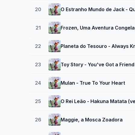
20
O Estranho Mundo de Jack - Qu
21
Frozen, Uma Aventura Congelant
22
Planeta do Tesouro - Always 
23
Toy Story - You've Got a Friend
24
Mulan - True To Your Heart
25
O Rei Leão - Hakuna Matata (v
26
Maggie, a Mosca Zoadora