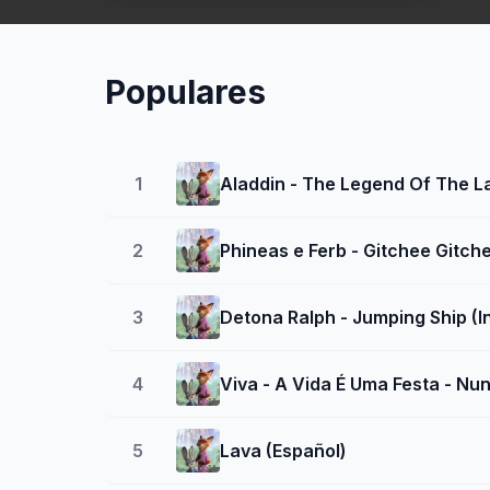
Populares
1
Aladdin - The Legend Of The 
2
Phineas e Ferb - Gitchee Gitch
3
Detona Ralph - Jumping Ship (I
4
Viva - A Vida É Uma Festa - Nu
5
Lava (Español)