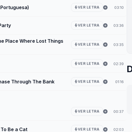
o Portuguesa)
03:10
VER LETRA
Party
03:36
VER LETRA
he Place Where Lost Things
03:35
VER LETRA
02:39
VER LETRA
D
Chase Through The Bank
01:16
VER LETRA
00:37
VER LETRA
 To Be a Cat
02:03
VER LETRA