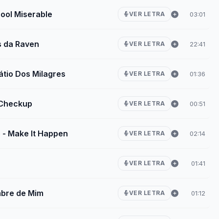
hool Miserable
03:01
VER LETRA
s da Raven
22:41
VER LETRA
tio Dos Milagres
01:36
VER LETRA
 Checkup
00:51
VER LETRA
e - Make It Happen
02:14
VER LETRA
01:41
VER LETRA
mbre de Mim
01:12
VER LETRA