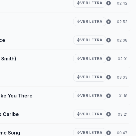
02:42
VER LETRA
02:52
VER LETRA
ce
02:08
VER LETRA
 Smith)
02:01
VER LETRA
03:03
VER LETRA
ake You There
01:18
VER LETRA
o Caribe
03:21
VER LETRA
heme Song
00:47
VER LETRA