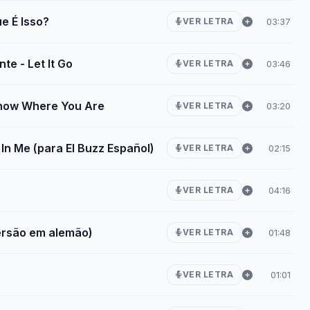
e É Isso?
03:37
VER LETRA
e - Let It Go
03:46
VER LETRA
Know Where You Are
03:20
VER LETRA
 In Me (para El Buzz Español)
02:15
VER LETRA
04:16
VER LETRA
ersão em alemão)
01:48
VER LETRA
01:01
VER LETRA