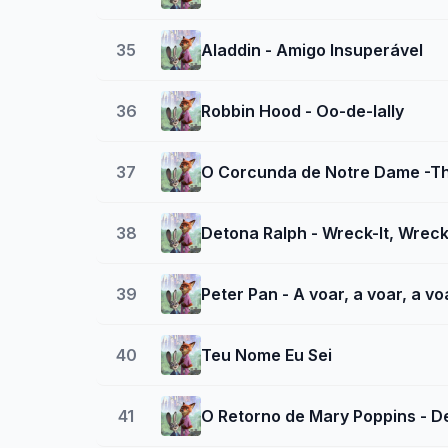
35
Aladdin - Amigo Insuperável
36
Robbin Hood - Oo-de-lally
37
O Corcunda de Notre Dame -Th
38
Detona Ralph - Wreck-It, Wreck
39
Peter Pan - A voar, a voar, a vo
40
Teu Nome Eu Sei
41
O Retorno de Mary Poppins - 