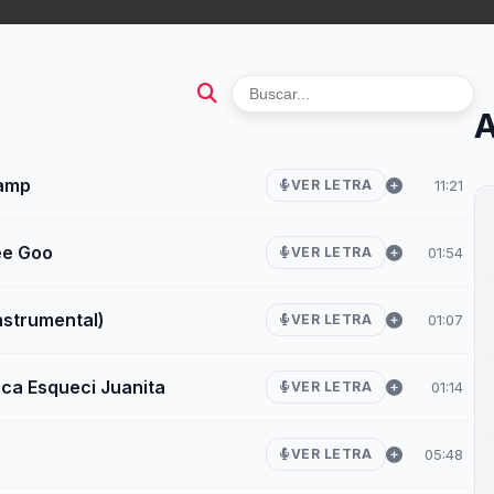
A
Lamp
11:21
VER LETRA
ee Goo
01:54
VER LETRA
nstrumental)
01:07
VER LETRA
nca Esqueci Juanita
01:14
VER LETRA
05:48
VER LETRA