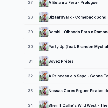
27
A Bela e a Fera - Prologue
28
Bizaardvark - Comeback Song
29
Bambi - Olhando Para o Roman
30
Party Up (feat. Brandon Mychal
31
Soyez Prêtes
32
A Princesa e o Sapo - Gonna T
33
Nossas Cores Erguer Piratas d
34
Sheriff Callie's Wild West - T