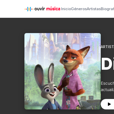
Inicio
Géneros
Artistas
Biogra
ARTIST
D
Escuch
actual