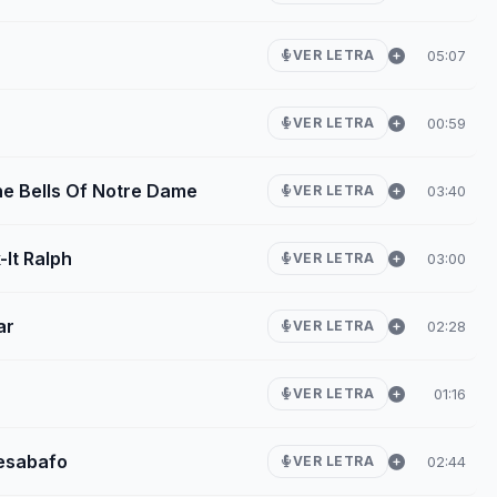
05:07
VER LETRA
00:59
VER LETRA
e Bells Of Notre Dame
03:40
VER LETRA
-It Ralph
03:00
VER LETRA
ar
02:28
VER LETRA
01:16
VER LETRA
Desabafo
02:44
VER LETRA