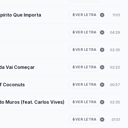
spírito Que Importa
11:01
VER LETRA
04:29
VER LETRA
02:35
VER LETRA
ida Vai Começar
02:22
VER LETRA
Of Coconuts
00:57
VER LETRA
do Muros (feat. Carlos Vives)
02:35
VER LETRA
01:51
VER LETRA