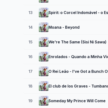
13
Spirit: o Corcel Indomável - o E
14
Moana - Beyond
15
We're The Same (Sisi Ni Sawa)
16
Enrolados - Quando a Minha V
17
O Rei Leão - I've Got a Bunch 
18
El club de los Graves - Tumban
19
Someday My Prince Will Come