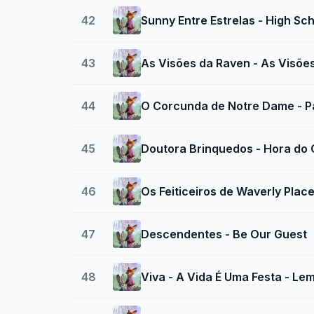
42
Sunny Entre Estrelas - High Sc
43
As Visões da Raven - As Visõe
44
O Corcunda de Notre Dame - Pá
45
Doutora Brinquedos - Hora do
46
Os Feiticeiros de Waverly Plac
47
Descendentes - Be Our Guest
48
Viva - A Vida É Uma Festa - Le