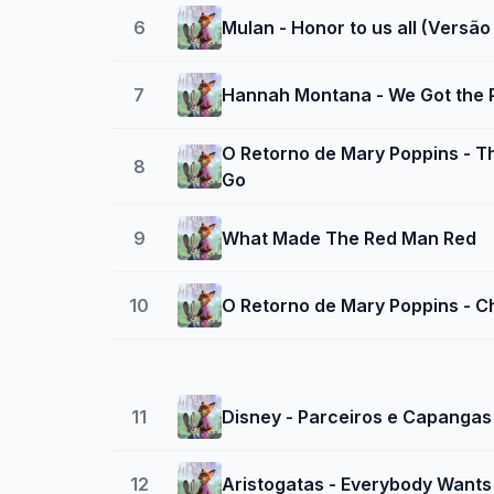
6
Mulan - Honor to us all (Versã
7
Hannah Montana - We Got the 
O Retorno de Mary Poppins - T
8
Go
9
What Made The Red Man Red
10
O Retorno de Mary Poppins - 
11
Disney - Parceiros e Capangas
12
Aristogatas - Everybody Wants