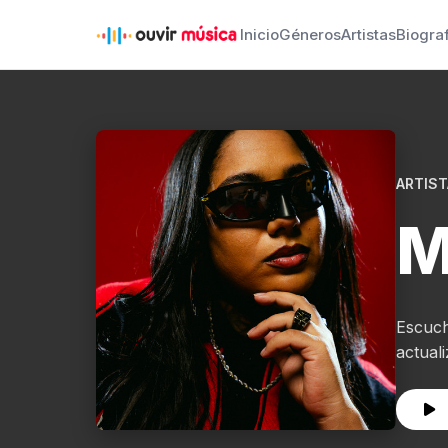
Inicio
Géneros
Artistas
Biogra
ARTIST
M
Escuch
actual