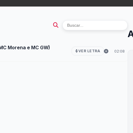
A
. MC Morena e MC GW)
02:08
VER LETRA