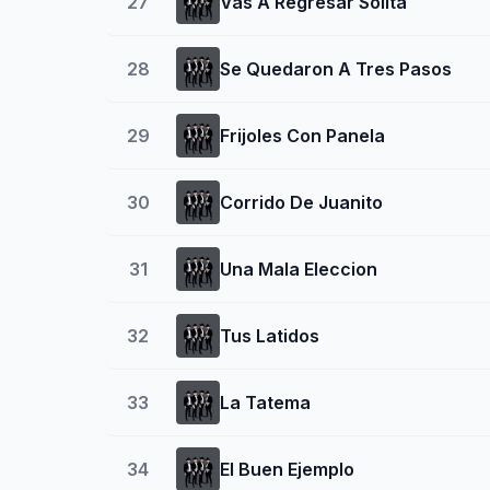
27
Vas A Regresar Solita
28
Se Quedaron A Tres Pasos
29
Frijoles Con Panela
30
Corrido De Juanito
31
Una Mala Eleccion
32
Tus Latidos
33
La Tatema
34
El Buen Ejemplo