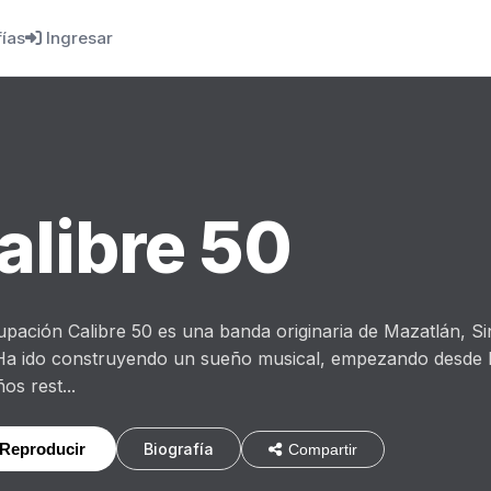
fías
Ingresar
alibre 50
upación Calibre 50 es una banda originaria de Mazatlán, S
Ha ido construyendo un sueño musical, empezando desde l
os rest...
Reproducir
Biografía
Compartir