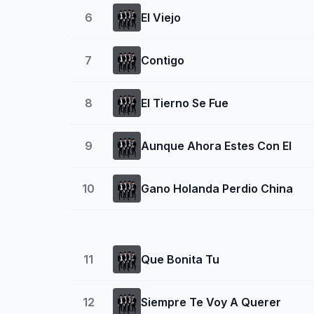
6
El Viejo
7
Contigo
8
El Tierno Se Fue
9
Aunque Ahora Estes Con El
10
Gano Holanda Perdio China
11
Que Bonita Tu
12
Siempre Te Voy A Querer