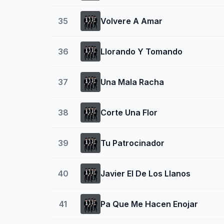
35
Volvere A Amar
36
Llorando Y Tomando
37
Una Mala Racha
38
Corte Una Flor
39
Tu Patrocinador
40
Javier El De Los Llanos
41
Pa Que Me Hacen Enojar