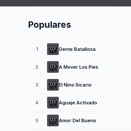
Populares
1
Gente Batallosa
2
A Mover Los Pies
3
El Nino Sicario
4
Aguaje Activado
5
Amor Del Bueno