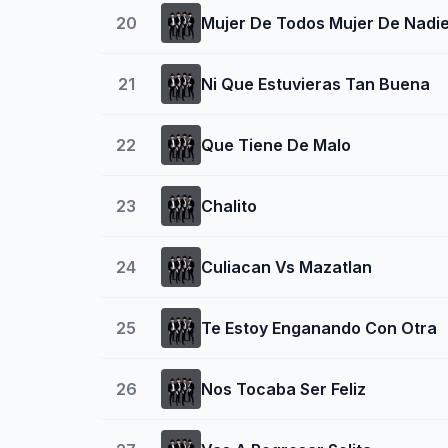
20
Mujer De Todos Mujer De Nadi
21
Ni Que Estuvieras Tan Buena
22
Que Tiene De Malo
23
Chalito
24
Culiacan Vs Mazatlan
25
Te Estoy Enganando Con Otra
26
Nos Tocaba Ser Feliz