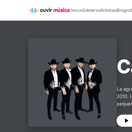
Inicio
Géneros
Artistas
Biogra
C
La agr
2010. 
pequeñ