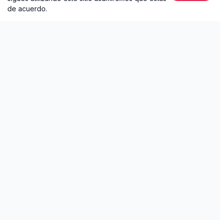
de acuerdo.
Que Bendicion
2016 • Álbum • 13 canciones
La mejor plataforma para escuchar música
online gratis. Descubre nuevos artistas,
playlists curadas y biografía de tus ídolos.