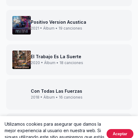
Positivo Version Acustica
2021 • Álbum • 19 canciones
El Trabajo Es La Suerte
2020 • Álbum • 18 canciones
Con Todas Las Fuerzas
2018 • Álbum • 16 canciones
Utilizamos cookies para asegurar que damos la
La Mejor Version De Mi
mejor experiencia al usuario en nuestra web. Si
2017 • Álbum • 14 canciones
Aceptar
sigues utilizando este sitio asumiremos que estás