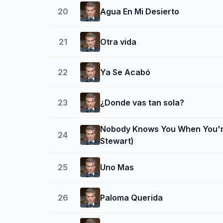
20
Agua En Mi Desierto
21
Otra vida
22
Ya Se Acabó
23
¿Donde vas tan sola?
Nobody Knows You When You're
24
Stewart)
25
Uno Mas
26
Paloma Querida