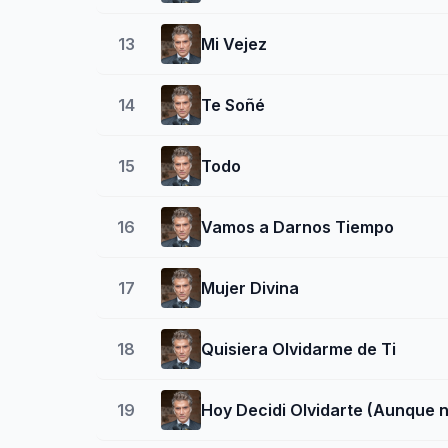
13
Mi Vejez
14
Te Soñé
15
Todo
16
Vamos a Darnos Tiempo
17
Mujer Divina
18
Quisiera Olvidarme de Ti
19
Hoy Decidi Olvidarte (Aunque 