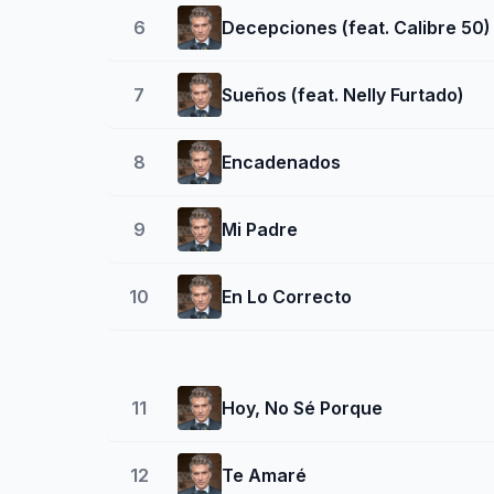
6
Decepciones (feat. Calibre 50)
7
Sueños (feat. Nelly Furtado)
8
Encadenados
9
Mi Padre
10
En Lo Correcto
11
Hoy, No Sé Porque
12
Te Amaré