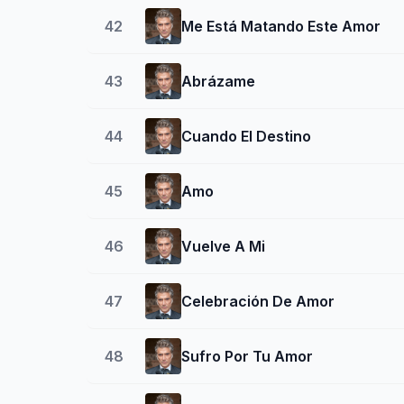
42
Me Está Matando Este Amor
43
Abrázame
44
Cuando El Destino
45
Amo
46
Vuelve A Mi
47
Celebración De Amor
48
Sufro Por Tu Amor