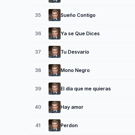
35
Sueño Contigo
36
Ya se Que Dices
37
Tu Desvarío
38
Mono Negro
39
El día que me quieras
40
Hay amor
41
Perdon