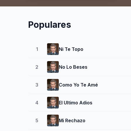
Populares
1
Ni Te Topo
2
No Lo Beses
3
Como Yo Te Amé
4
El Ultimo Adios
5
Mi Rechazo