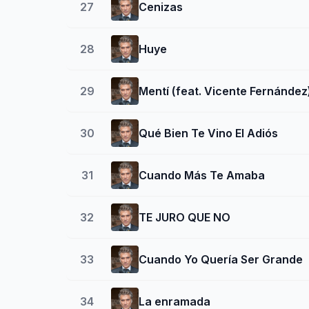
27
Cenizas
28
Huye
29
Mentí (feat. Vicente Fernández
30
Qué Bien Te Vino El Adiós
31
Cuando Más Te Amaba
32
TE JURO QUE NO
33
Cuando Yo Quería Ser Grande
34
La enramada