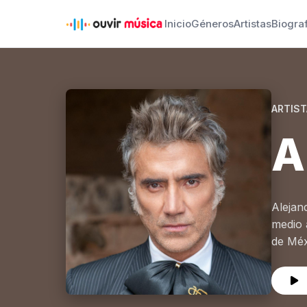
Inicio
Géneros
Artistas
Biogra
ARTIST
A
Alejan
medio 
de Méxi