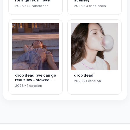
for a girl so in love
scenes)
2026 • 14 canciones
2026 • 3 canciones
drop dead (we can go
drop dead
real slow - slowed &
2026 • 1 canción
reverbed)
2026 • 1 canción