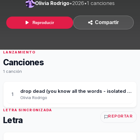
Olivia Rodrigo
•
2026
•
1 canciones
Compartir
Reproducir
LANZAMIENTO
Canciones
1 canción
drop dead (you know all the words - isolated vocals)
1
Olivia Rodrigo
LETRA SINCRONIZADA
REPORTAR
Letra