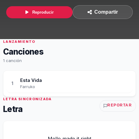
Compartir
Reproducir
LANZAMIENTO
Canciones
1 canción
Esta Vida
1
Farruko
LETRA SINCRONIZADA
REPORTAR
Letra
Mello made it right