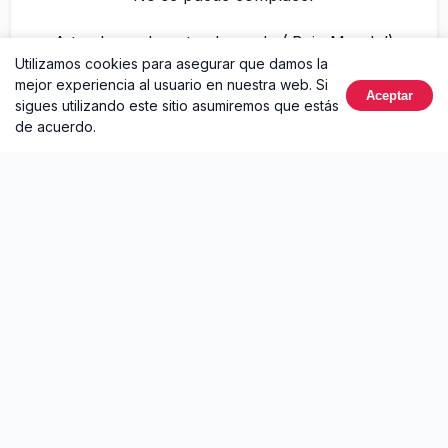
A to el mundo, a to el mundo (¡Bajo Mundo!)
Utilizamos cookies para asegurar que damos la
mejor experiencia al usuario en nuestra web. Si
Carbon Fiber Music
Aceptar
sigues utilizando este sitio asumiremos que estás
de acuerdo.
Sobre Esta Vida
Esta Vida
es un sencillo de
Farruko
lanzado en 2023.
Este lanzamiento incluye 1 canción. Puedes escucharlo
completo online gratis en Ouvir Música, con letras y más
información del artista.
Lanzamiento corto
2023
1 canción